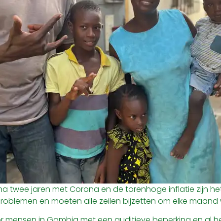
na twee jaren met Corona en de torenhoge inflatie zijn he
problemen en moeten alle zeilen bijzetten om elke maand
or mensen in Gambia met een auditieve beperking en al h