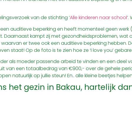
ingsverzoek van de stichting ‘
Alle kinderen naar school
’.
eft een auditieve beperking en heeft momenteel geen werk
raakt. Daarnaast kampt zij met gezondheidsproblemen, wat 
, waarvan er twee ook een auditieve beperking hebben. D
en staat! Op de foto is te zien hoe ze ‘I love you’ gebare
ader als moeder passende arbeid te vinden en een deel van
t van een totaalbedrag van €900,- over de gehele period
 natuurlijk op jullie steun! En.. alle kleine beetjes helpen
 het gezin in Bakau, hartelijk dan