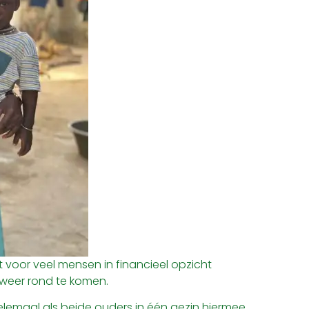
t voor veel mensen in financieel opzicht
 weer rond te komen.
elemaal als beide ouders in één gezin hiermee