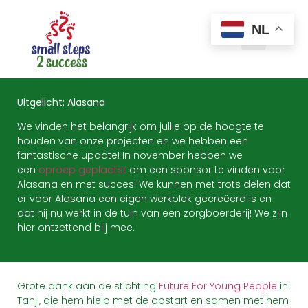
NL
Uitgelicht: Alasana
We vinden het belangrijk om jullie op de hoogte te
houden van onze projecten en we hebben een
fantastische update! In november hebben we
een
oproep geplaatst
om een sponsor te vinden voor
Alasana en met succes! We kunnen met trots delen dat
er voor Alasana een eigen werkplek gecreëerd is en
dat hij nu werkt in de tuin van een zorgboerderij! We zijn
hier ontzettend blij mee.
Grote dank aan de stichting
Future For Young People
in
Tanji, die hem hielp met de opstart en samen met hem