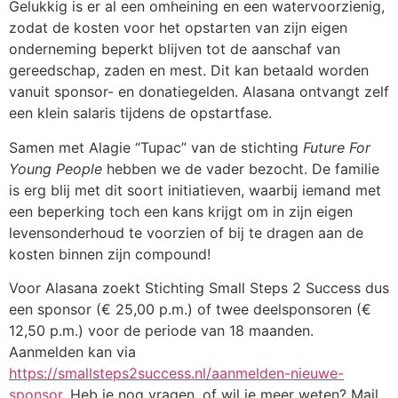
Gelukkig is er al een omheining en een watervoorzienig,
zodat de kosten voor het opstarten van zijn eigen
onderneming beperkt blijven tot de aanschaf van
gereedschap, zaden en mest. Dit kan betaald worden
vanuit sponsor- en donatiegelden. Alasana ontvangt zelf
een klein salaris tijdens de opstartfase.
Samen met Alagie “Tupac” van de stichting
Future For
Young People
hebben we de vader bezocht. De familie
is erg blij met dit soort initiatieven, waarbij iemand met
een beperking toch een kans krijgt om in zijn eigen
levensonderhoud te voorzien of bij te dragen aan de
kosten binnen zijn compound!
Voor Alasana zoekt Stichting Small Steps 2 Success dus
een sponsor (€ 25,00 p.m.) of twee deelsponsoren (€
12,50 p.m.) voor de periode van 18 maanden.
Aanmelden kan via
https://smallsteps2success.nl/aanmelden-nieuwe-
sponsor
. Heb je nog vragen, of wil je meer weten? Mail