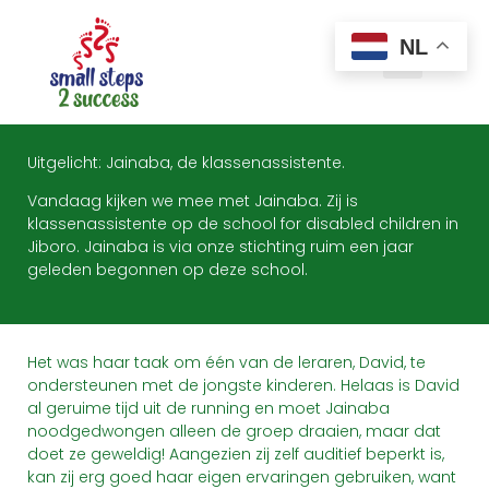
NL
Uitgelicht: Jainaba, de klassenassistente.
Vandaag kijken we mee met Jainaba. Zij is
klassenassistente op de school for disabled children in
Jiboro. Jainaba is via onze stichting ruim een jaar
geleden begonnen op deze school.
Het was haar taak om één van de leraren, David, te
ondersteunen met de jongste kinderen. Helaas is David
al geruime tijd uit de running en moet Jainaba
noodgedwongen alleen de groep draaien, maar dat
doet ze geweldig! Aangezien zij zelf auditief beperkt is,
kan zij erg goed haar eigen ervaringen gebruiken, want