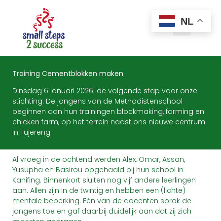
NL
Training Cementblokken maken
Dinsdag 6 januari 2026: de volgende stap voor onze
stichting. De jongens van de Methodistenschool
beginnen aan hun trainingen blockmaking, farming en
chicken farm, op het terrein naast ons nieuwe centrum
in Tujereng.
Al vroeg in de ochtend werden Alex, Omar, Assan,
Yusupha en Basirou opgehaald bij hun school in
Kanifing. Binnenkort sluiten nog vijf andere leerlingen
aan. Allen zijn in de twintig en hebben een (lichte)
mentale beperking. Eén van de docenten sprak de
jongens toe en gaf daarbij duidelijk aan dat zij zich