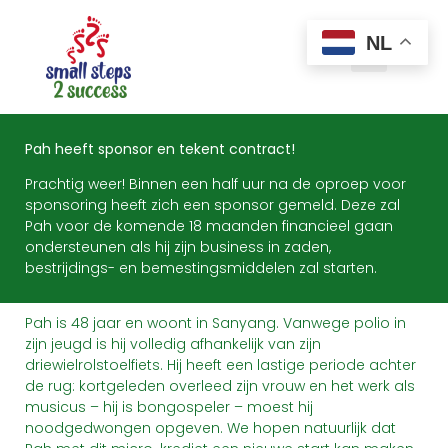
NL
Pah heeft sponsor en tekent contract!
Prachtig weer! Binnen een half uur na de oproep voor
sponsoring heeft zich een sponsor gemeld. Deze zal
Pah voor de komende 18 maanden financieel gaan
ondersteunen als hij zijn business in zaden,
bestrijdings- en bemestingsmiddelen zal starten.
Pah is 48 jaar en woont in Sanyang. Vanwege polio in
zijn jeugd is hij volledig afhankelijk van zijn
driewielrolstoelfiets. Hij heeft een lastige periode achter
de rug: kortgeleden overleed zijn vrouw en het werk als
musicus – hij is bongospeler – moest hij
noodgedwongen opgeven. We hopen natuurlijk dat