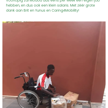
Voorlopig zal Modou dus eens per week een eigen job
hebben, en dus ook een klein salaris. Met zéér grote
dank aan Brit en Yunus en Caring4Mobility!