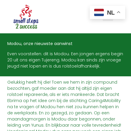
NL
Modou, onze nieuwste aanwinst
Even voorstellen: dit is Modou. Een jongen ergens begin
20 uit ons eigen Tujereng. Modou kan sinds zijn vroege
jeugd niet lopen en is dus rolstoelafhankelijk.
Gelukkig heeft hij die! Toen we hem in zijn compound
bezochten, gaf moeder aan dat hij altijd zijn eigen
rolstoel repareerde, als er iets mankeerde. Dat bracht
Ebrima op het idee om bij de stichting Caring4Mobility
na te vragen of Modou hen niet zou kunnen helpen in
de werkplaats. En zo gezegd, zo gedaan. Op een
maandagmorgen is Modou daar begonnen, onder
leiding van Yunus. En blijkbaar naar volle tevredenheid!