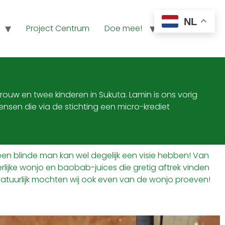
NL
Project Centrum
Doe mee!
Contact
rouw en twee kinderen in Sukuta. Lamin is ons vorig
nsen die via de stichting een micro-krediet
een blinde man kan wel degelijk een visie hebben! Van
ijke wonjo en baobab-juices die gretig aftrek vinden
! Natuurlijk mochten wij ook even van de wonjo proeven!