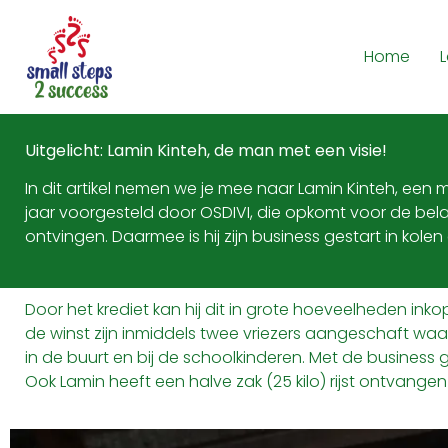
Home
Uitgelicht: Lamin Kinteh, de man met een visie!
In dit artikel nemen we je mee naar Lamin Kinteh, een 
jaar voorgesteld door OSDIVI, die opkomt voor de bel
ontvingen. Daarmee is hij zijn business gestart in kole
Door het krediet kan hij dit in grote hoeveelheden i
de winst zijn inmiddels twee vriezers aangeschaft wa
in de buurt en bij de schoolkinderen. Met de business 
Ook Lamin heeft een halve zak (25 kilo) rijst ontvangen 