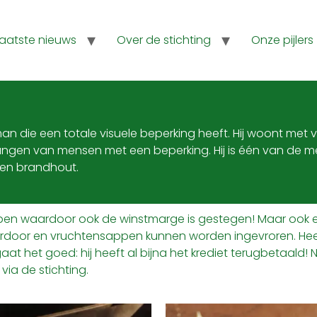
Laatste nieuws
Over de stichting
Onze pijlers
man die een totale visuele beperking heeft. Hij woont met v
angen van mensen met een beperking. Hij is één van de me
n en brandhout.
nkopen waardoor ook de winstmarge is gestegen! Maar ook 
ardoor en vruchtensappen kunnen worden ingevroren. Heerl
gaat het goed: hij heeft al bijna het krediet terugbetaald
via de stichting.