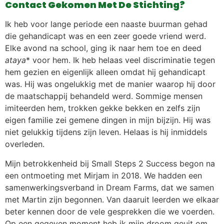
Contact Gekomen Met De Stichting?
Ik heb voor lange periode een naaste buurman gehad
die gehandicapt was en een zeer goede vriend werd.
Elke avond na school, ging ik naar hem toe en deed
ataya
* voor hem. Ik heb helaas veel discriminatie tegen
hem gezien en eigenlijk alleen omdat hij gehandicapt
was. Hij was ongelukkig met de manier waarop hij door
de maatschappij behandeld werd. Sommige mensen
imiteerden hem, trokken gekke bekken en zelfs zijn
eigen familie zei gemene dingen in mijn bijzijn. Hij was
niet gelukkig tijdens zijn leven. Helaas is hij inmiddels
overleden.
Mijn betrokkenheid bij Small Steps 2 Success begon na
een ontmoeting met Mirjam in 2018. We hadden een
samenwerkingsverband in Dream Farms, dat we samen
met Martin zijn begonnen. Van daaruit leerden we elkaar
beter kennen door de vele gesprekken die we voerden.
Op een gegeven moment heb ik mijn droom geuit om